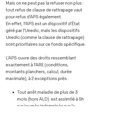
Mais on ne peut pas la refuser non plus :
tout refus de clause de rattrapage vaut
pour refus d'APS également.
En effet, l’APS est un dispositif d'État
géré par l'Unedic, mais les dispositifs
Unedic (comme la clause de rattrapage)
sont prioritaires sur ce fonds spécifique.
L'APS ouvre des droits ressemblant
exactement à l'ARE (conditions,
montants planchers, calcul, durée
maximale), à 2 exceptions près :
Tout arrêt maladie de plus de 3
mois (hors ALD) est assimilé à 5h
par journée indemnisée par la
CPAM pour l'ouverture de l'APS.
>>> Pour que les 5h/jour puissent être
assimilées, il faut avoir fait au moins un