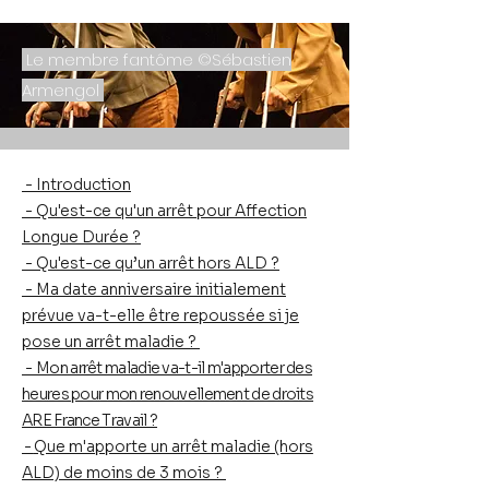
Le membre fantôme ©Sébastien
Armengol
- Introduction
-
Qu'est-ce qu'un arrêt pour Affection
Longue Durée ?
- Qu'est-ce qu’un arrêt hors ALD ?
- Ma date anniversaire initialement
prévue va-t-elle être repoussée si je
pose un arrêt maladie ?
-
Mon arrêt maladie va-t-il m'apporter des
heures pour mon renouvellement de droits
ARE France Travail ?
-
Que m'apporte un arrêt maladie (hors
ALD) de moins de 3 mois ?