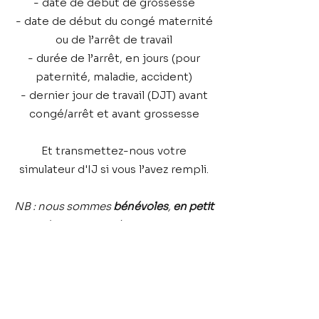
- date de début de grossesse
- date de début du congé maternité
ou de l’arrêt de travail
- durée de l’arrêt, en jours (pour
paternité, maladie, accident)
- dernier jour de travail (DJT) avant
congé/arrêt et avant grossesse
Et transmettez-nous votre
simulateur d'IJ si vous l’avez rempli.
NB : nous sommes
bénévoles
,
en petit
nombre
, et nous répondons aux e-
mails en dehors de nos activités
professionnelles et vies familiales.
Nous faisons de notre mieux pour
vous répondre au plus vite et traitons
tous les e-mails sans exception, mais