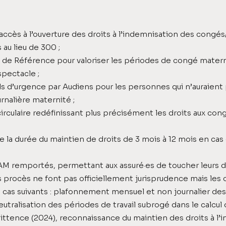
accès à l’ouverture des droits à l’indemnisation des congés/
 au lieu de 300 ;
l de Référence pour valoriser les périodes de congé materni
pectacle ;
ds d’urgence par Audiens pour les personnes qui n’auraient 
urnalière maternité ;
circulaire redéfinissant plus précisément les droits aux co
 la durée du maintien de droits de 3 mois à 12 mois en cas d
AM remportés, permettant aux assuré·es de toucher leurs d
Ces procès ne font pas officiellement jurisprudence mais le
cas suivants : plafonnement mensuel et non journalier des 
eutralisation des périodes de travail subrogé dans le calcul 
ittence (2024), reconnaissance du maintien des droits à l’i