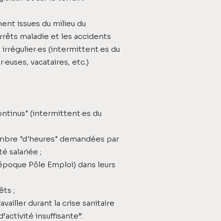
ent issues du milieu du
arrêts maladie et les accidents
u irrégulier·es (intermittent·es du
·euses, vacataires, etc.)
ntinus" (intermittent·es du
ombre "d'heures" demandées par
é salariée ;
’époque Pôle Emploi) dans leurs
ts ;
ailler durant la crise sanitaire
activité insuffisante”.