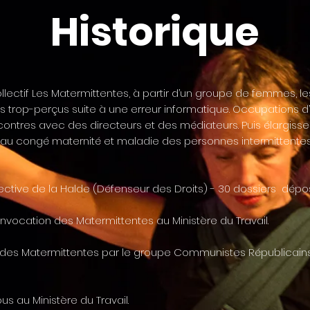
Historique
ectif Les Matermittentes, à partir d’un groupe de femmes, les
s trop-perçus suite à une erreur informatique. Occupations d
ncontres avec des directeurs et des médiateurs. Puis élargiss
s au congé maternité et maladie des personnes intermittente
ective de la Halde (Défenseur des Droits) - 30 dossiers dépo
vocation des Matermittentes au Ministère du Travail.
 des Matermittentes par le groupe Communistes Républicains
s au Ministère du Travail.