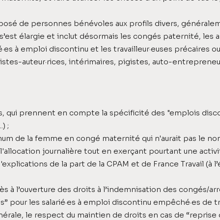
omposé de personnes bénévoles aux profils divers, généralem
 s’est élargie et inclut désormais les congés paternité, les 
ié·es à emploi discontinu et les travailleur·euses précaires o
tistes-auteur·rices, intérimaires, pigistes, auto-entrepreneur
 qui prennent en compte la spécificité des "emplois disco
) ;
mum de la femme en congé maternité qui n'aurait pas le n
l'allocation journalière tout en exerçant pourtant une activit
xplications de la part de la CPAM et de France Travail (à l
s à l’ouverture des droits à l’indemnisation des congés/arrê
” pour les salarié·es à emploi discontinu empêché·es de trav
rale, le respect du maintien de droits en cas de “reprise d’