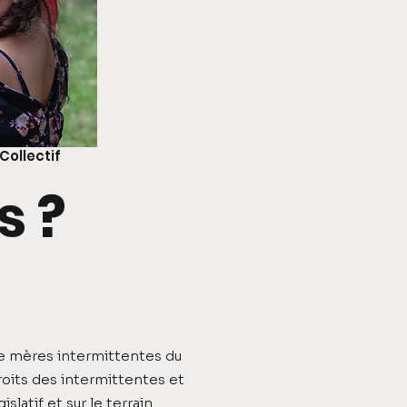
ollectif
 ?
 de mères intermittentes du
oits des intermittentes et
slatif et sur le terrain.