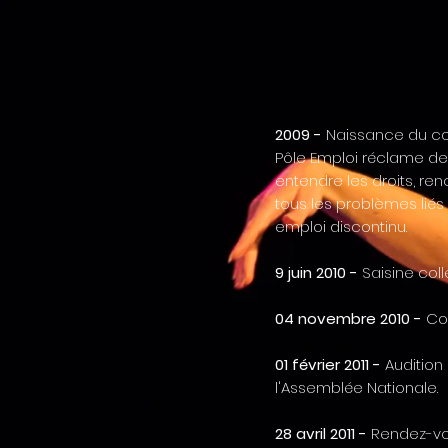
2009 -
Naissance du coll
Pôle Emploi réclame de
entendre les droits, re
tous les problèmes lié
emploi discontinu.
9 juin 2010 -
Saisine coll
04 novembre 2010 -
Con
01 février 2011 -
Audition
l'Assemblée Nationale.
28 avril 2011 -
Rendez-vou