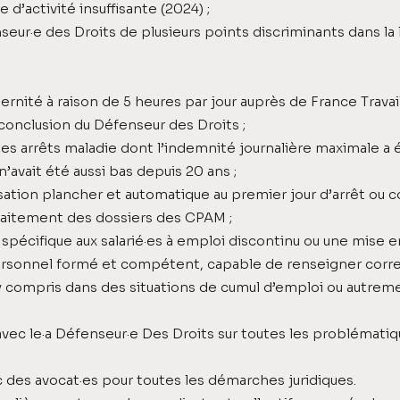
 d’activité insuffisante (2024) ;
seur·e des Droits de plusieurs points discriminants dans la l
rnité à raison de 5 heures par jour auprès de France Trava
 conclusion du Défenseur des Droits ;
s arrêts maladie dont l’indemnité journalière maximale a ét
n’avait été aussi bas depuis 20 ans ;
tion plancher et automatique au premier jour d’arrêt ou co
 traitement des dossiers des CPAM ;
spécifique aux salarié·es à emploi discontinu ou une mise 
rsonnel formé et compétent, capable de renseigner corre
s, y compris dans des situations de cumul d’emploi ou autreme
avec le·a Défenseur·e Des Droits sur toutes les problématiq
 des avocat·es pour toutes les démarches juridiques.