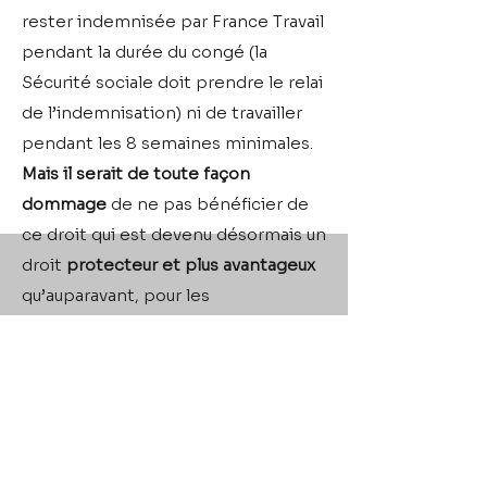
rester indemnisée par France Travail
pendant la durée du congé (la
Sécurité sociale doit prendre le relai
de l’indemnisation) ni de travailler
pendant les 8 semaines minimales.
Mais il serait de toute façon
dommage
de ne pas bénéficier de
ce droit qui est devenu désormais un
droit
protecteur et plus avantageux
qu’auparavant, pour les
intermittentes.
Le congé maternité est
généralement
bien indemnisé
, dans
la majorité des cas
mieux
que l’ARE
de France Travail, et il apporte en