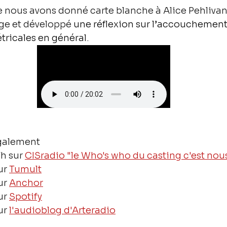
 nous avons donné carte blanche à Alice Pehlivan
age et développé 
une réflexion sur l’accouchement
étricales en général.
galement 
7h sur 
CISradio "le Who's who du casting c'est nou
ur 
Tumult
ur 
Anchor
ur 
Spotify
ur 
l'audioblog d'Arteradio