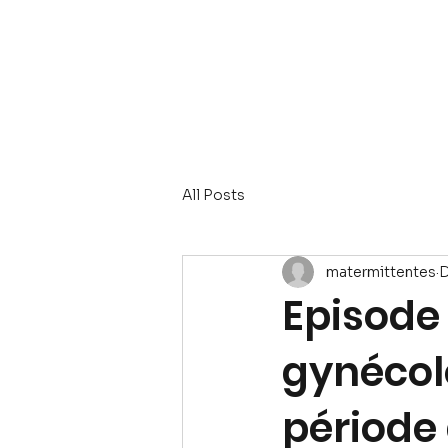
Accueil
Parent
All Posts
matermittentes
D
Episode 
gynécol
période 