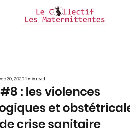
alité
Maladie
Simulateurs/outils
Le Collectif
Agenda
ec 20, 2020
1 min read
#8 : les violences
ogiques et obstétrical
de crise sanitaire