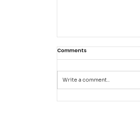
Episode #14 : parole de
Comments
sage-femme
Découvrez le témoignage
d'Hélène, sage-femme, qui
Write a comment...
nous parle de sa formation,
de sa pratique, et de sa
conception de
l'haptonomie....